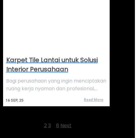
Karpet Tile Lantai untuk Solusi
Interior Perusahaan
Bagi perusahaan yang ingin menciptakan
ruang kerja nyaman dan profesional,…
Read More
16
SEP, 25
1
2
3
…
8
Next