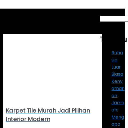
Search
Artikel
Terbaru
Raha
sia
Luar
Biasa
Keny
aman
an
Jama
ah:
Karpet Tile Murah Jadi Pilihan
Meng
Interior Modern
apa