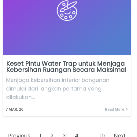
Keset Pintu Water Trap untuk Menjaga
Kebersihan Ruangan Secara Maksimal
Menjaga kebersihan interior bangunan
dimulai dari langkah pertama yang
dilakukan…
7
MAR, 26
Read More
Previous
1
2
3
4
…
10
Next