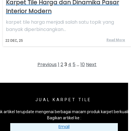
Karpet Tile Harga dan Dinamika Pasar
Interior Modern
karpet tile harga menjadi salah satu topik yang
banyak diperbincangkan…
Read More
22
DEC, 25
Previous
1
2
3
4
5
…
10
Next
JUAL KARPET TILE
k artikel terupdate mengenai berbagai macam produk karpet berkualit
Bagikan artikel ke :
Email