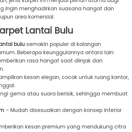
n, jenis karpet ini menjadi pilihan utama bagi
ng ingin menghadirkan suasana hangat dan
upun area komersial.
rpet Lantai Bulu
antai bulu
semakin populer di kalangan
um. Beberapa keunggulannya antara lain:
mberikan rasa hangat saat diinjak dan
n.
mpilkan kesan elegan, cocok untuk ruang kantor,
nggal.
angi gema atau suara berisik, sehingga membuat
am
– Mudah disesuaikan dengan konsep interior
mberikan kesan premium yang mendukung citra