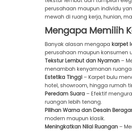
tekstur lembut dan tampilan elega
perusahaan maupun individu ya
mewah di ruang kerja, hunian, ma
Mengapa Memilih Ka
Banyak alasan mengapa
karpet l
perusahaan maupun konsumen um
Tekstur Lembut dan Nyaman
– Me
menambah kenyamanan ruanga
Estetika Tinggi
– Karpet bulu mena
hotel, showroom, hingga rumah ti
Peredam Suara
– Efektif mengur
ruangan lebih tenang.
Pilihan Warna dan Desain Berag
modern maupun klasik.
Meningkatkan Nilai Ruangan
– Me