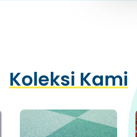
Koleksi Kami