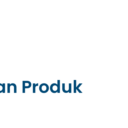
an Produk