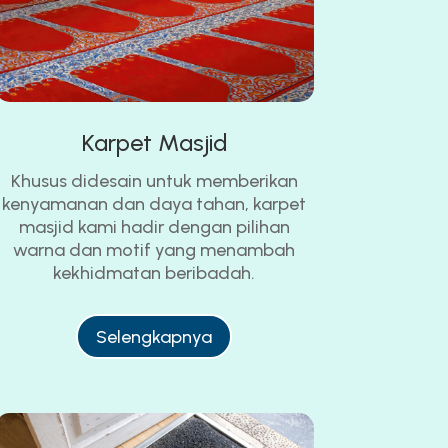
Karpet Masjid
Khusus didesain untuk memberikan
kenyamanan dan daya tahan, karpet
masjid kami hadir dengan pilihan
warna dan motif yang menambah
kekhidmatan beribadah.
Selengkapnya