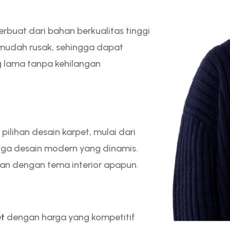
rbuat dari bahan berkualitas tinggi
mudah rusak, sehingga dapat
 lama tanpa kehilangan
ilihan desain karpet, mulai dari
gga desain modern yang dinamis.
kan dengan tema interior apapun.
et
dengan harga yang kompetitif