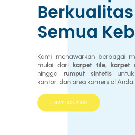
Berkualitas
Semua Keb
Kami menawarkan berbagai ma
mulai dari
karpet tile
,
karpet 
hingga
rumput sintetis
untuk
kantor, dan area komersial Anda.
LIHAT KOLEKSI