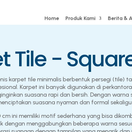
Home
Produk Kami
Berita & A
t Tile - Square
enis karpet tile minimalis berbentuk persegi (tile
sional. Karpet ini banyak digunakan di perkantora
ginkan suasana rapi dan bersih. Dengan warna sol
enciptakan suasana nyaman dan formal sekaligu
0 cm ini memiliki motif sederhana yang bisa diko
ik dengan menggabungkan beberapa warna sesuai 
asi ruangan dengan tampilan yang menarik dan 