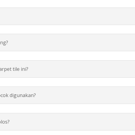
ang?
pet tile ini?
cocok digunakan?
olos?