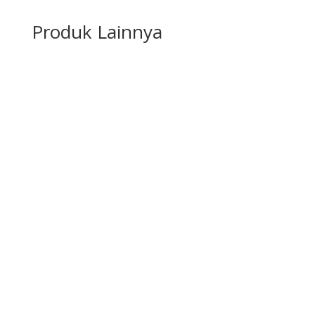
Produk Lainnya
Karpet Roll
Lihat Produk
Aksesoris Karpet