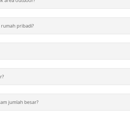
uk area outdoor?
 rumah pribadi?
r?
lam jumlah besar?