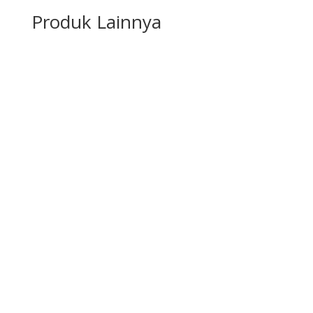
Produk Lainnya
Karpet Tile
Lihat Produk
Aksesoris Karpet
Lihat Produk