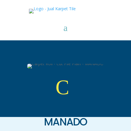
C
Cut Pile Plain -
MANADO