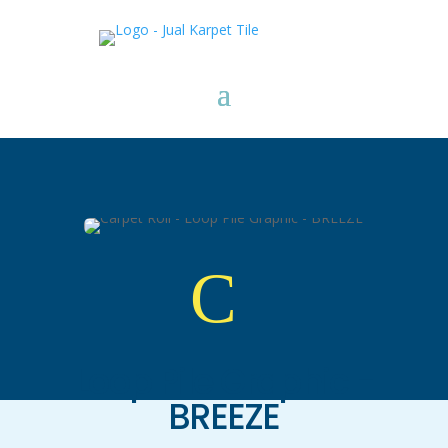
C
Loop Pile Graphic -
BREEZE