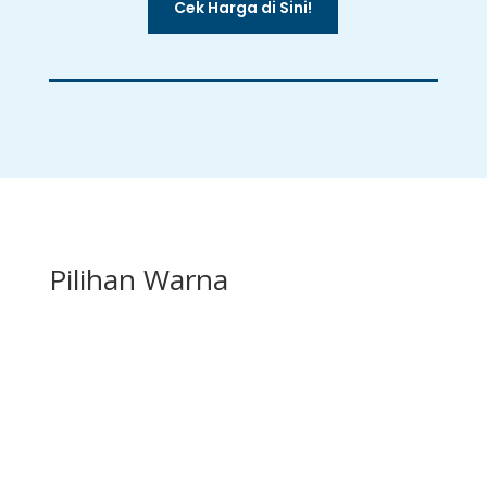
Cek Harga di Sini!
Pilihan Warna
BC-314
BC-322