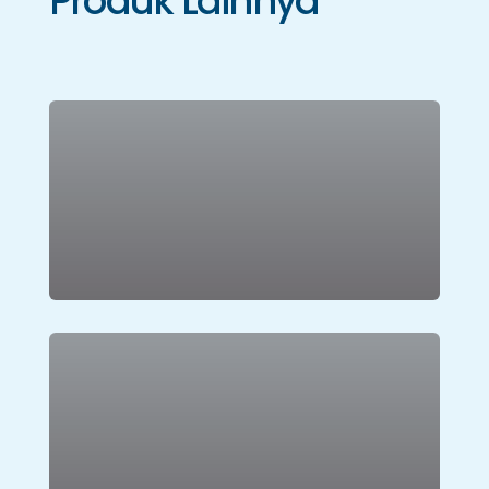
Produk Lainnya
Karpet Tile
Lihat Produk
Aksesoris Karpet
Lihat Produk