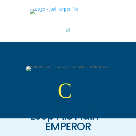
C
Loop Pile Plain -
EMPEROR