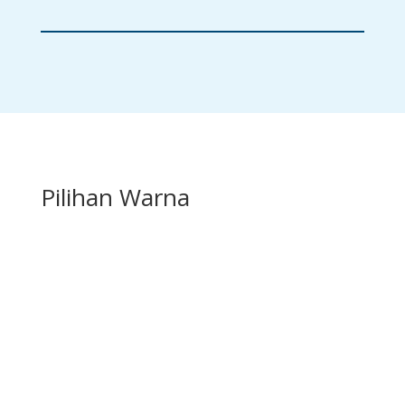
Pilihan Warna
EO-802
EO-814
EO-820