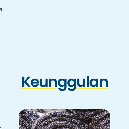
er
Keunggulan
y