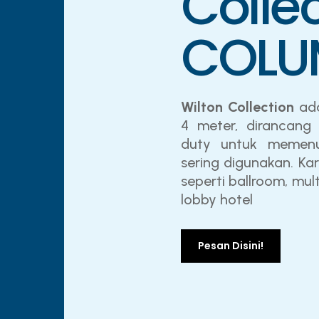
Collec
COLU
Wilton Collection
ad
4 meter, dirancang 
duty untuk memenu
sering digunakan. Ka
seperti ballroom, mul
lobby hotel
Pesan Disini!