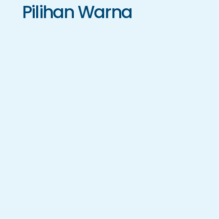
Pilihan Warna
EP-300
EP-350
EP-500